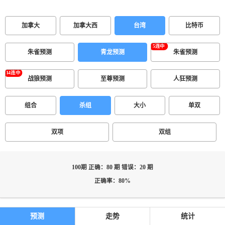
加拿大
加拿大西
台湾
比特币
朱雀预测
青龙预测
朱雀预测
战狼预测
至尊预测
人狂预测
组合
杀组
大小
单双
双项
双组
100期 正确：80 期 错误：20 期
正确率：80%
预测
走势
统计