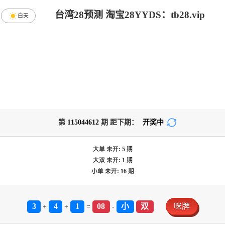
台湾28预测 淘宝28YYDS：tb28.vip
白天
第
115044612
期 距下期：
开奖中
大单
未开:
5
期
大双
未开:
1
期
小单
未开:
16
期
3
4
1
08
小
双
咪牌
+
+
=
-