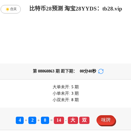
比特币28预测 淘宝28YYDS：tb28.vip
白天
第
08060863
期 距下期：
00
分
40
秒
大单
未开:
5
期
小单
未开:
3
期
小双
未开:
8
期
4
2
8
14
大
双
咪牌
+
+
=
-